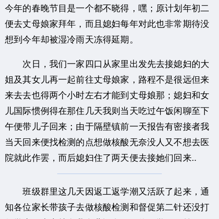
今年的春晚节目是一个都不晓得，嘿；原计划年初二
便去丈母娘家拜年，而且媳妇每年对此也非常期待没
想到今年却被湿冷雨天冻得延期。
次日，我们一家四口从家里出发先去接媳妇的大
姐及其女儿再一起前往丈母娘家，路程不是很远但来
来去去也得两个小时左右才能到丈母娘那；媳妇和女
儿国际惯例得在那住几天我则当天吃过午饭闲聊至下
午便带儿子回来；由于隔壁镇前一天报告有密接者我
当天回来便找检测的点想做核酸无奈没人又不想去医
院就此作罢，而后媳妇住了两天便去接她们回来..
班级群里这几天因返工返学潮又活跃了起来，通
知各位家长带孩子去做核酸检测和督促第二针还没打