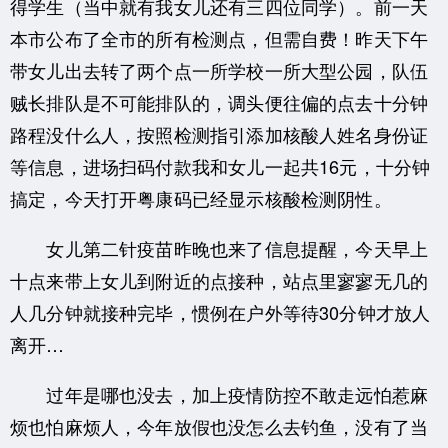
得学生（当中就有我女儿还有三四位同学）。前一天
本市公布了全市的所有检测点，但需自费！昨天下午
带女儿出去转了两个点一所学校一所大型公园，队伍
贼长排队是不可能排队的，调头便往偏的点去十分钟
路程没什么人，按照检测指引添加核酸人姓名身份证
等信息，进场扫码付款我和女儿一起共16元，十分钟
搞定，今天打开粤康码已经显示核酸检测阴性。
女儿第二针疫苗昨晚也来了信息提醒，今天早上
十点来带上女儿到附近的点接种，站点里寥寥无几的
人几分钟就接种完毕，惯例在户外等待30分钟才放人
离开…
过年是哪也没去，加上疫情防控不敢走远怕惹麻
烦也怕麻烦人，今年放假也没怎么去钓鱼，没有了当