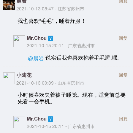
晨岩
回复
2021-10-13 08:47 - 江苏省苏州市
我也喜欢“毛毛”，睡着舒服！
Mr.Chou
回复
2021-10-15 20:11 - 广东省惠州市
说实话我也喜欢抱着毛毛睡.嘿.
@晨岩
小陆花
回复
2021-10-13 00:39 - 山东省滨州市
小时候喜欢夹着被子睡觉。现在，睡觉前总要
先看一会手机。
Mr.Chou
回复
2021-10-15 20:11 - 广东省惠州市