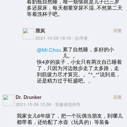
着奶瓶自然睡，唯一烦恼就是儿子已三岁
多还尿床，每天都要穿尿不湿..不然第二天
等着洗杯子吧。
雅岚
回复
2021-10-29 18:16 - 台湾省
累了自然睡，多好的小
@Mr.Chou
儿。。
快4岁的孩子，小女只有两次自己睡着
了，只因为河边散步走了太多路，走
到筋疲力尽才算完。。*^_^*说到底，
还是精力过于旺盛吧。。
Dr. Drunker
回复
2021-10-26 10:36 - 安徽省宿州市
我家女儿6年级了，把一个玩偶当朋友，到哪儿
都带着，还给配了水壶（玩具的）等装备