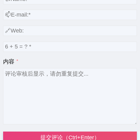
内容
提交评论（Ctrl+Enter）