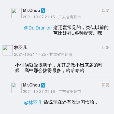
Mr.Chou
回复
2021-10-27 21:15 - 广东省惠州市
这还蛮常见的，类似以前的
@Dr. Drunker
芭比娃娃..各种配套。嘿
林羽凡
回复
2021-10-21 17:25 - 甘肃省兰州市
小时候就受拔胡子，尤其是做不出来题的时
候，高中那会拔得最多，哈哈哈哈
Mr.Chou
回复
2021-10-27 21:16 - 广东省惠州市
话说现在还有没这习惯哈..
@林羽凡