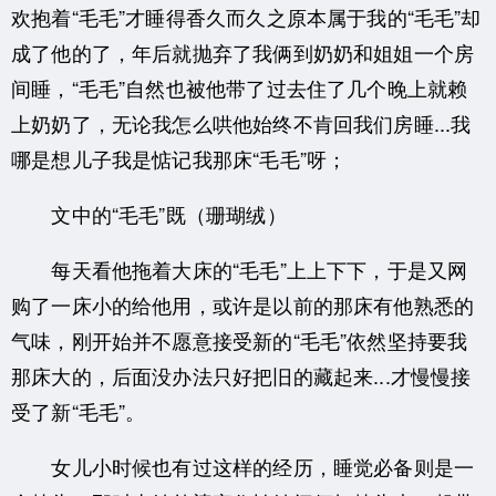
欢抱着“毛毛”才睡得香久而久之原本属于我的“毛毛”却
成了他的了，年后就抛弃了我俩到奶奶和姐姐一个房
间睡，“毛毛”自然也被他带了过去住了几个晚上就赖
上奶奶了，无论我怎么哄他始终不肯回我们房睡...我
哪是想儿子我是惦记我那床“毛毛”呀；
文中的“毛毛”既（珊瑚绒）
每天看他拖着大床的“毛毛”上上下下，于是又网
购了一床小的给他用，或许是以前的那床有他熟悉的
气味，刚开始并不愿意接受新的“毛毛”依然坚持要我
那床大的，后面没办法只好把旧的藏起来...才慢慢接
受了新“毛毛”。
女儿小时候也有过这样的经历，睡觉必备则是一