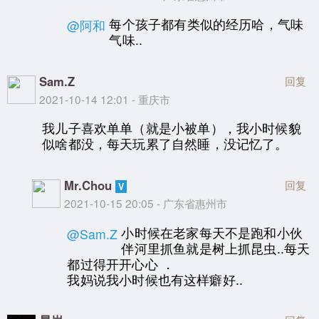
每个孩子都有类似的经历哈，气味
@阿和
气味..
Sam.Z
回复
2021-10-14 12:01 - 重庆市
我儿子喜欢单单（就是小被单），我小时候貌
似啥都没，每天玩累了自然睡，没记忆了。
Mr.Chou
回复
2021-10-15 20:05 - 广东省惠州市
小时候在老家每天不是跑和小伙
@Sam.Z
伴河里抓鱼就是树上抓昆虫..每天
都过得开开心心 ．
我妈说我小时候也有这样癖好..