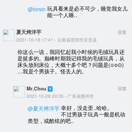
玩具看来是必不可少，睡觉我女儿
@lorsin
能一个人睡..
夏天烤洋芋
回复
2021-10-18 17:41 - 云南省昆明市呈贡县
你这么一说，我回忆起我小时候的毛绒玩具还
是挺多的。巅峰时期我记得我的毛绒玩具，从
床头放到床位，大概十多个吧？问题是(⊙o⊙)
…我是个男孩子。怪丢人的。
Mr.Chou
回复
2021-10-28 20:35 - 广东省惠州市
幸好，没走歪..哈哈。
@夏天烤洋芋
不过男孩子玩具一般是机动
类型，或酷炫的吧..