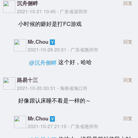
沉舟侧畔
回复
2021-10-21 10:45 - 广东省深圳市
小时候的癖好是打FC游戏
Mr.Chou
回复
2021-10-28 20:31 - 广东省惠州市
这个好，哈哈
@沉舟侧畔
路易十三
回复
2021-10-20 00:31 - 海南省海口市
好像跟认床睡不着是一样的～
Mr.Chou
回复
2021-10-27 21:10 - 广东省惠州市