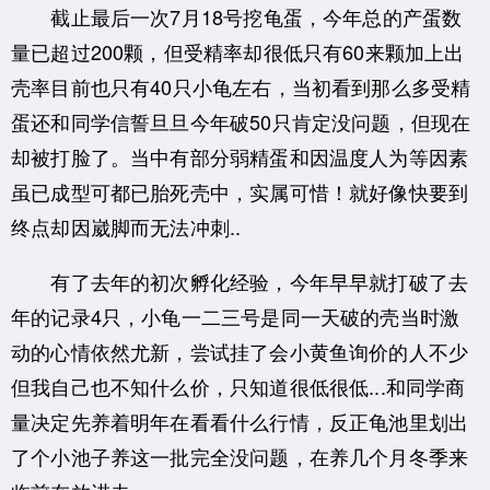
截止最后一次7月18号挖龟蛋，今年总的产蛋数
量已超过200颗，但受精率却很低只有60来颗加上出
壳率目前也只有40只小龟左右，当初看到那么多受精
蛋还和同学信誓旦旦今年破50只肯定没问题，但现在
却被打脸了。当中有部分弱精蛋和因温度人为等因素
虽已成型可都已胎死壳中，实属可惜！就好像快要到
终点却因崴脚而无法冲刺..
有了去年的初次孵化经验，今年早早就打破了去
年的记录4只，小龟一二三号是同一天破的壳当时激
动的心情依然尤新，尝试挂了会小黄鱼询价的人不少
但我自己也不知什么价，只知道很低很低...和同学商
量决定先养着明年在看看什么行情，反正龟池里划出
了个小池子养这一批完全没问题，在养几个月冬季来