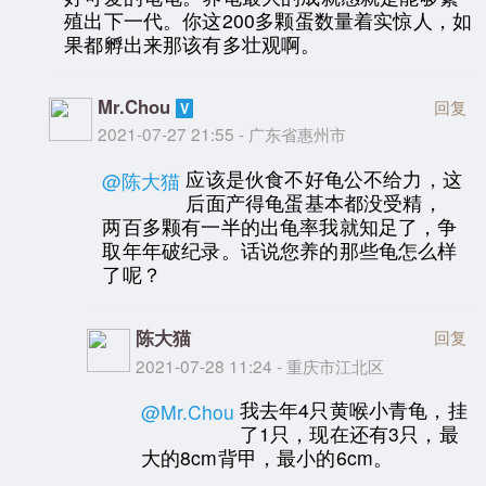
殖出下一代。你这200多颗蛋数量着实惊人，如
果都孵出来那该有多壮观啊。
Mr.Chou
回复
2021-07-27 21:55 - 广东省惠州市
应该是伙食不好龟公不给力，这
@陈大猫
后面产得龟蛋基本都没受精，
两百多颗有一半的出龟率我就知足了，争
取年年破纪录。话说您养的那些龟怎么样
了呢？
陈大猫
回复
2021-07-28 11:24 - 重庆市江北区
我去年4只黄喉小青龟，挂
@Mr.Chou
了1只，现在还有3只，最
大的8cm背甲，最小的6cm。