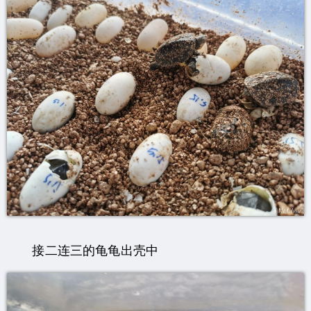
接二连三的龟龟出壳中