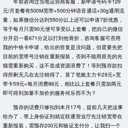
年前咨询过当地运营商客服，新申请号码卡129
元/月套餐有500M宽带+500分钟语音通话+30g通用流
量，如果微信分达到550分以上还可以申请7折优惠，
等于每月只需90元便可享受以上套餐，把自己的微信
分开启一看671分足以打到他骨折，咨询客服可否用
我的中铁卡申请，给出的答复是没问题，但需要先把
目前的宽带号注销在重新报装，否则不能用原先的光
猫需重新购买，这不造成资源浪费了！等到预存款扣
得所剩无几在去注销得了。算了笔账主力卡29元+宽
带卡59元=每月消费88元，相比以上套餐只需加两元
即可得到加量不加价的服务何乐而不为？
预存的话费只够扣到本月17号，提前几天把这事
给办了，带上身份证到就近联通营业厅先注销宽带在
重新报装，需预存200元和验证支付分，让我扫一个