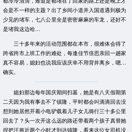
都冷冷清清，难道是都堵在了回家的路上还是晚上才
会是不一样的主题？出了乡间小道并入国道遇到极为
少见的堵车，七八公里全是密密麻麻的车龙，还好不
是堵我这边哈…
三十多年来的活动范围都在本市，很难体会得了
跨省跨市上班工作的难处，每逢佳节倍思亲回一趟家
真不容易，媳妇也说我应该庆幸不用背井离乡，嗯…
确实。
媳妇那边每年国庆期间扫墓，她是有八天假期第
二天因为我有事去不了镇隆，平时都会叫滴滴回去没
想到她居然开着小电驴载着儿子女儿骑行三十多公里
回去了？头一次开这么远的路还带着两个孩子真替她
捏把汗将近两个小时才到达镇隆，看来这位女司机没