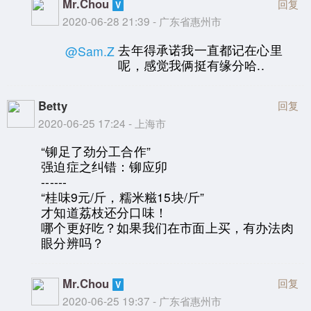
Mr.Chou
回复
2020-06-28 21:39 - 广东省惠州市
去年得承诺我一直都记在心里
@Sam.Z
呢，感觉我俩挺有缘分哈..
Betty
回复
2020-06-25 17:24 - 上海市
“铆足了劲分工合作”
强迫症之纠错：铆应卯
------
“桂味9元/斤，糯米糍15块/斤”
才知道荔枝还分口味！
哪个更好吃？如果我们在市面上买，有办法肉
眼分辨吗？
Mr.Chou
回复
2020-06-25 19:37 - 广东省惠州市