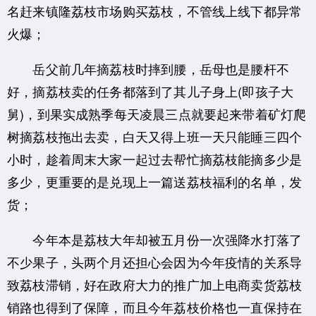
名赶来镇隆荔枝市场购买荔枝，不管线上线下都异常
火爆；
岳父前几年摘荔枝时摔到腰，岳母也是腰杆不
好，摘荔枝卖的任务都落到了其儿子身上(即孩子大
舅)，到果实成熟季每天凌晨三点就要起来带着矿灯爬
树摘荔枝拖出去卖，白天又得上班一天只能睡三四个
小时，趁着周末大家一起过去帮忙摘荔枝能摘多少是
多少，更重要的是兑现上一篇送荔枝福利的名单，发
货；
今年本是荔枝大年却被五月份一次强降水打落了
不少果子，头两个月还担心会因为今年疫情的关系导
致荔枝滞销，好在政府大力的推广加上电商卖货荔枝
销路也得到了保障，而且今年荔枝价格也一直保持在