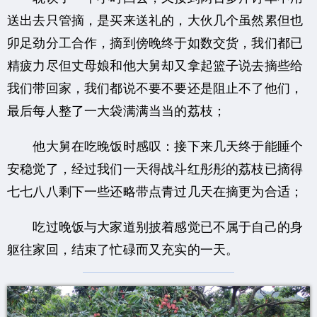
送出去只管摘，是买来送礼的，大伙几个虽然累但也
卯足劲分工合作，摘到傍晚终于如数交货，我们都已
精疲力尽但丈母娘和他大舅却又拿起篮子说去摘些给
我们带回家，我们都说不要不要还是阻止不了他们，
最后每人整了一大袋满满当当的荔枝；
他大舅在吃晚饭时感叹：接下来几天终于能睡个
安稳觉了，经过我们一天得战斗红彤彤的荔枝已摘得
七七八八剩下一些还略带点青过几天在摘更为合适；
吃过晚饭与大家道别披着感觉已不属于自己的身
躯往家回，结束了忙碌而又充实的一天。