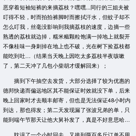
恶穿着短袖短裤的来摘荔枝？嘿嘿...同行的三姐夫被
叮得不轻，时而拍拍裤脚时而擦拭汗水，但蚊子却不
怎么叮我，丝毫没影响到我摘荔枝的速度，边摘一些
熟透的荔枝就边掉，糯米糍颗粒饱满一掉地上就裂开
不像桂味一身刺掉在地上也不破，光在树下捡荔枝都
能吃到吐…（结果当天晚上因吃太多荔枝半夜咳嗽
了，第二天冲了几包小柴胡才缓解回来）；
摘到下午抽空去发货，大部分选择了较为优惠的
德邦快递而偏远地区其不能保证时效就没下单，后来
晚上回家时才去顺丰邮寄，但也是无法保证48小时内
到达，那也得发；第二天发现漏了张波兄弟的单，只
能到端午节那天让他大舅补发了，真是不好意思哈…
耽误了一个小时回去，又接到两百多斤订单不用