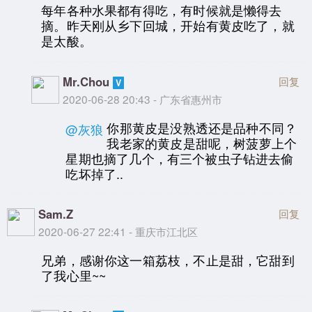
每年各种水果都有得吃，有时候就是懒得去
摘。昨天刚从乡下回城，开始有黄皮吃了，就
是太酸。
Mr.Chou
回复
2020-06-28 20:43 - 广东省惠州市
你那黄皮是没熟透还是品种不同？
@灰狼
我老家的黄皮是甜呢，树菠萝上个
星期也摘了几个，有三个被虫子钻进去偷
吃坏掉了..
Sam.Z
回复
2020-06-27 22:41 - 重庆市江北区
兄弟，感谢你这一箱荔枝，不止是甜，它甜到
了我心里~~