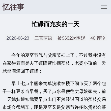
忆往事
忙碌而充实的一天
2020-06-23
三言两语
被9632次围观
40 评论
今年的夏至节气与父亲节杠上了，不过我并没有
在家待着而是去了镇隆帮忙摘荔枝，老婆小孩前一天
就坐滴滴回了镇隆；
早上七点半醒来简单洗漱在楼下闹市买了两个包
子一杯豆浆当早餐，买了点水果便往丈母娘家去，前
一天媳妇通知我要早点出门不然经过国道的荔枝交易
市场会很堵车，即是夏至又是父亲节许多吃货都会慕