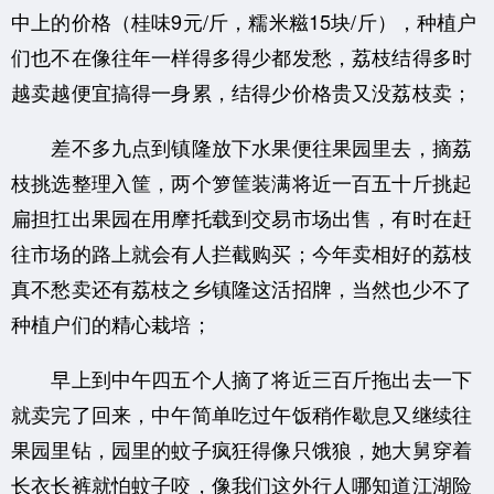
中上的价格（桂味9元/斤，糯米糍15块/斤），种植户
们也不在像往年一样得多得少都发愁，荔枝结得多时
越卖越便宜搞得一身累，结得少价格贵又没荔枝卖；
差不多九点到镇隆放下水果便往果园里去，摘荔
枝挑选整理入筐，两个箩筐装满将近一百五十斤挑起
扁担扛出果园在用摩托载到交易市场出售，有时在赶
往市场的路上就会有人拦截购买；今年卖相好的荔枝
真不愁卖还有荔枝之乡镇隆这活招牌，当然也少不了
种植户们的精心栽培；
早上到中午四五个人摘了将近三百斤拖出去一下
就卖完了回来，中午简单吃过午饭稍作歇息又继续往
果园里钻，园里的蚊子疯狂得像只饿狼，她大舅穿着
长衣长裤就怕蚊子咬，像我们这外行人哪知道江湖险