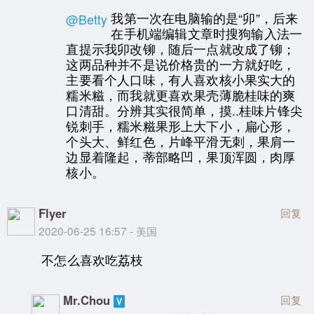
我第一次在电脑输的是“卯”，后来
@Betty
在手机端编辑文章时搜狗输入法一
直提示我卯改铆，随后一点就改成了铆；
这两品种并不是说价格贵的一方就好吃，
主要看个人口味，有人喜欢核小果实大的
糯米糍，而我就更喜欢果壳薄脆桂味的爽
口清甜。分辨其实很简单，摸..桂味片锋尖
锐刺手，糯米糍果形上大下小，扁心形，
个头大、鲜红色，片峰平滑无刺，果肩一
边显着隆起，蒂部略凹，果顶浑圆，肉厚
核小。
Flyer
回复
2020-06-25 16:57 - 美国
不怎么喜欢吃荔枝
Mr.Chou
回复