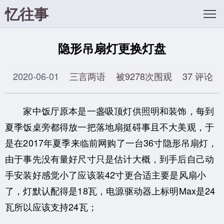
忆往事
隐形吊扇灯更换灯盘
2020-06-01
三言两语
被9278次围观
37 评论
家中饭厅原本是一盏吸顶灯供照明和装饰，每到
夏季饭桌旁都得放一把落地扇挺碍事且不大美观，于
是在2017年夏季来临前网购了一台36寸隐形吊扇灯，
由于事先没有量好尺寸只是估计大概，到手后自己动
手安装好感觉小了应该装42寸更合适主要是风扇小
了，灯默认配得是18瓦，电源驱动器上标明Max是24
瓦所以应该支持24瓦；