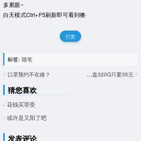
多累眼~
白天模式Ctrl+F5刷新即可看到噢·
打赏
标签:
随笔
口罩预约不在难？
全新硬盘320G只要35元？
猜您喜欢
花钱买罪受
或许是又阳了吧
发表评论