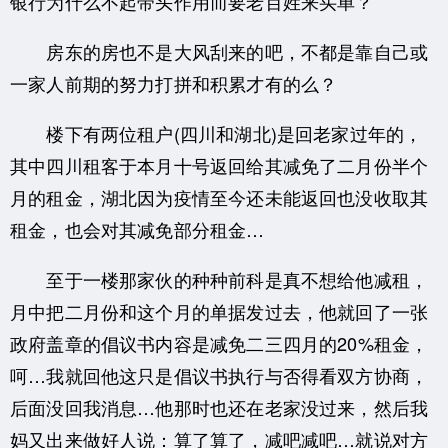
银行为什么不起带头作用而要老百姓来买单？
房东的房也不是大风刮来的吧，不都是靠自己或
一家人前期的努力打拼和积累才有的么？
楼下有两位租户(四川和湖北)是回老家过年的，
其中四川租客于本月十号返回给其减免了二月份半个
月的租金，湖北因为疫情至今还未能返回也没收取其
租金，也会对其减免部分租金…
至于一楼那家伙的种种前科是真不想给他减租，
月中把二月份和这个月的单据发过去，他就回了一张
政府盖章的倡议书内容是减免二三四月的20%租金，
呵…我就回他这只是倡议书执行与否得看双方协商，
后面没回我消息…他那时也还在老家没过来，然后我
妈又出来做好人说：算了算了，减吧减吧…就说对方