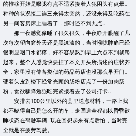
的推移开始是喉咙有点不适紧接着人犯困头有点晕..
种种的状况接二连三来得太突然，还没来得及吃药在
另一间客房床上睡着了，那时还不到九点..
那一夜感觉像睡了很久很久，半夜睁开眼醒了几
次每次望向窗外天还是黑漆漆的，当时喉咙肿痛已经
很明显咽口水都疼，好不容易熬到早上六点不到就爬
起来，整个人感觉快要挂了本文开头所描述的症状齐
全，家里没有储备类似的药品药店也没那么早开门..
硬着头皮到楼下经常光顾的肠粉店点了一份加肉肠
粉，食欲骤降勉强吃完紧接着去了公司打卡..
安排去100公里以外的县里送点材料，一路上我
都不晓得自己是怎么开的车，走国道全程都以昏昏欲
睡状态在驾驶车辆..现在回想起来有点后怕，当时完
全就是在疲劳驾驶。