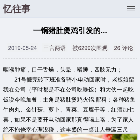
忆往事
一锅猪肚煲鸡引发的...
2019-05-24
三言两语
被6299次围观
26 评论
咽喉肿痛，口干舌燥，头晕，嗜睡，四肢无力；
21号搬完砖下班准备骑小电动回家时，老板娘留
我在公司（平时都是不在公司吃晚饭）和大伙一起吃
饭说今晚加餐，主角是猪肚煲鸡火锅.配料：各种猪鱼
牛肉丸、金针菇、萝卜、青菜、豆腐干等，红酒加七
喜，如果不是要开电动回家那真得喝上咯，为了家人
绝不抱侥幸心理没碰，这丰盛的一桌让人垂涎三尺；