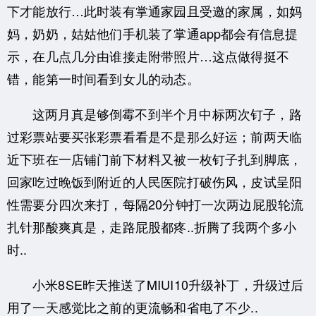
下才能放行…此时装有掌通家园且受邀的家属，如妈
妈，奶奶，姑姑他们手机装了掌通app都会有信息提
示，在几点几分由谁接走附带照片…这点做得挺不
错，能第一时间看到女儿的动态。
这两月真是够倒霉不到半个月中标两次钉子，路
过彩票站要买张彩票看看是不是那么好运；前两天临
近下班在一店铺门前下材料又被一枚钉子扎到脚底，
回家吃过晚饭到附近的人民医院打破伤风，皮试呈阳
性需要分四次来打，每隔20分钟打一次两边屁股轮流
扎针那酸爽真是，走路屁股都疼..
折腾了我两个多小
时..
小米8SE昨天推送了MIUI10升级补丁，升级过后
用了一天感觉比之前的更流畅和省电了不少..