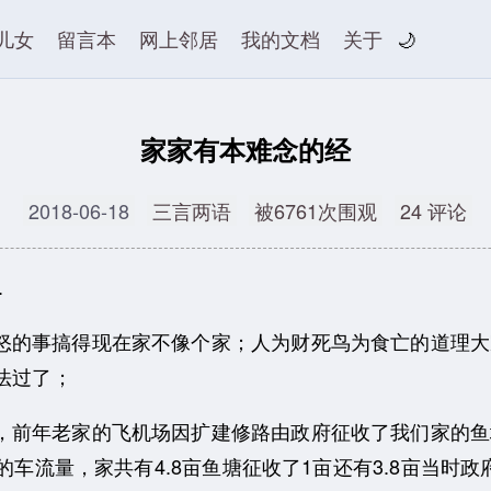
儿女
留言本
网上邻居
我的文档
关于
🌙
家家有本难念的经
2018-06-18
三言两语
被6761次围观
24 评论
.
怒的事搞得现在家不像个家；
人为财死鸟为食亡的道理大
法过了；
，前年老家的飞机场因扩建修路由政府征收了我们家的鱼
的车流量，家共有4.8亩鱼塘征收了1亩还有3.8亩当时