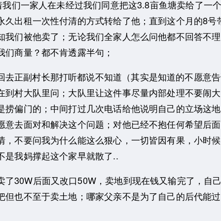
着我们一家人在未经过我们同意把这3.8亩鱼塘卖给了一
永久出租一次性付清的方式转给了他；直到这个月的8号
知我们被他卖了；无论我们全家人怎么问他都不回答不理
我们商量？都不肯透露半句；
回去正副村长那打听都说不知道（其实是知道的不愿意告
在到村大队里问；大队里让这件事尽量内部处理不要闹大，
是捞偏门的；中间打过几次电话给他说明自己的立场这地
愿意去面对和解决这个问题；对他已经不抱任何希望后面
情，不要问我为什么能这么狠心，一切皆因有果，小时候
是我妈撑起这个家早就散了..
了30W后面又改口50W，卖地到现在钱又输完了，
自
把但也不至于卖土地；哪家父亲不是为了自己的后代能过