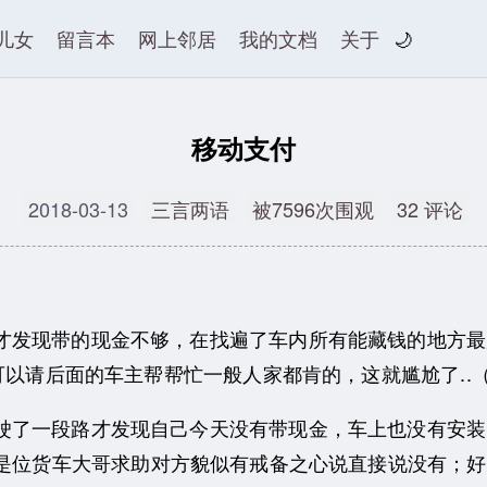
儿女
留言本
网上邻居
我的文档
关于
🌙
移动支付
2018-03-13
三言两语
被7596次围观
32 评论
才发现带的现金不够，在找遍了车内所有能藏钱的地方最
以请后面的车主帮帮忙一般人家都肯的，这就尴尬了..（
驶了一段路才发现自己今天没有带现金，车上也没有安装
是位货车大哥求助对方貌似有戒备之心说直接说没有；好