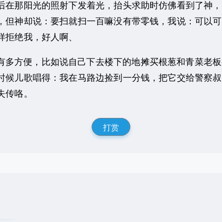
后在那阳光的照射下发着光，抬头求助时仿佛看到了神，
，但神却说：要扫就扫一百嘛没有带零钱，我说：可以可
样拒绝我，好人啊、
有多方便，比如说自己下去楼下的地摊买根葱和青菜老板
候儿歌唱得：我在马路边捡到一分钱，把它交给警察叔叔
失传咯。
打赏