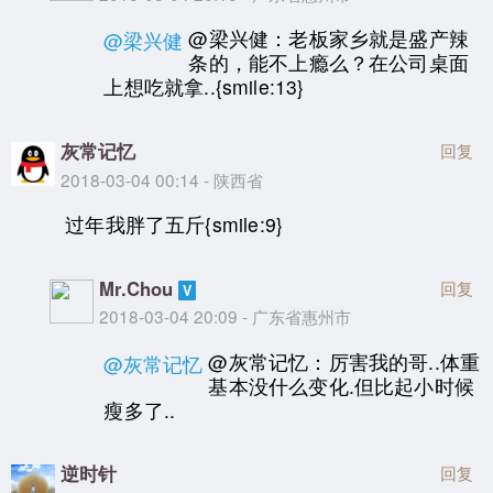
@梁兴健：老板家乡就是盛产辣
@梁兴健
条的，能不上瘾么？在公司桌面
上想吃就拿..{smile:13}
灰常记忆
回复
2018-03-04 00:14 - 陕西省
过年我胖了五斤{smile:9}
Mr.Chou
回复
2018-03-04 20:09 - 广东省惠州市
@灰常记忆：厉害我的哥..体重
@灰常记忆
基本没什么变化.但比起小时候
瘦多了..
逆时针
回复