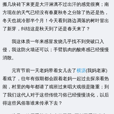
搬几块砖下来更是大汗淋漓不过出汗的感觉很爽；南
方现在的天气已经没有春夏秋冬之分除了热还是热，
冬天也就冷那半个月！今天看到路边凋落的树叶冒出
了新芽，纠结这是秋天到了还是春天来了？
我这体质一年来感冒发烧几乎找不到突破口入
侵，我这防火墙还可以；手臂肌肉的酸疼感已经慢慢
消散。
元宵节前一天老妈带着女儿去了
横沥
(我妈老家)
看戏了，往年有假期都会跟着老妈一起过去探亲看热
闹，村里的每年都请了戏班过来唱大戏很是隆重；到
了我们这代人对于这些传统习俗已经慢慢淡化，以后
得这些风俗靠谁来传承下去？