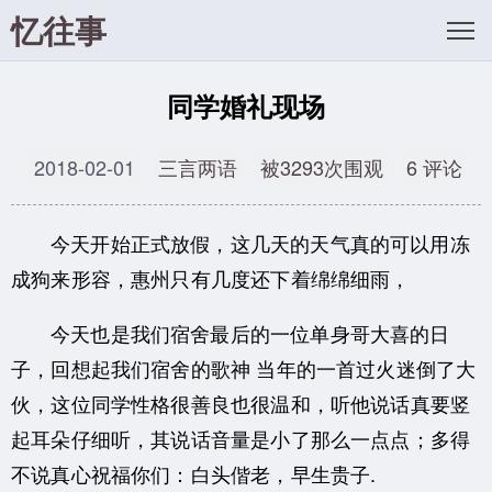
忆往事
同学婚礼现场
2018-02-01
三言两语
被3293次围观
6 评论
今天开始正式放假，这几天的天气真的可以用冻
成狗来形容，惠州只有几度还下着绵绵细雨，
今天也是我们宿舍最后的一位单身哥大喜的日
子，回想起我们宿舍的歌神 当年的一首过火迷倒了大
伙，
这位同学性格很善良也很温和，听他说话真要竖
起耳朵仔细听，其说话音量是小了那么一点点；
多得
不说真心祝福你们：白头偕老，早生贵子.