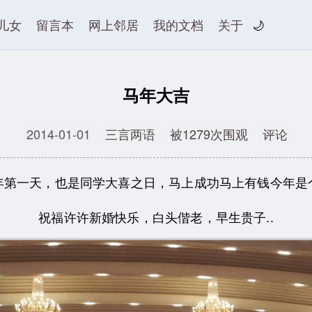
儿女
留言本
网上邻居
我的文档
关于
🌙
马年大吉
2014-01-01
三言两语
被1279次围观
评论
年第一天，也是同学大喜之日，马上成功马上有钱今年是
祝福许许新婚快乐，白头偕老，早生贵子..