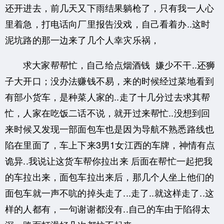
还开进去，前几天又下雨结果躺枪了，只有我一人心
里着急，
打电话向厂里报告没戏，自己看着办..这时
泥坑路的那一边来了几个人幸灾乐祸，
求大家帮帮忙，自己给点烟酒钱 嫌少不干..还狮
子大开口；没办法赚钱不易，
来的时候经过菜地看到
有部小货车，是种菜人家的..走了十几分过去求其帮
忙，人家在吃饭二话不说，
就开过来帮忙..没想到回
来时候又发现一部面包车也是因为导航不熟悉路线也
陷在里面了，
车上下来3男1女江西的车牌，神情有点
诡异..我说让这货车帮你拉出来 后面在帮忙一起把我
的车拉出来，
面包车拉出来后，那几个人坐上他们的
面包车就一声不吭的掉头走了...走了..就这样走了..
这
样的人都有，一句谢谢都没有..自己的车由于陷得太