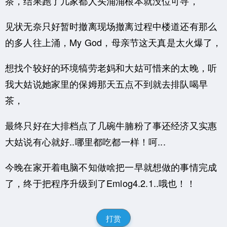
茶，结果跑了几家都人头涌涌根本就没位可寻，
见状无奈只好暂时撤离现场撤离过程中楼道还有那么
的多人往上涌，My God，母亲节这天真是太火爆了，
想找个较好的环境犒劳老妈和大姑可惜来的太晚，听
我大姑说她家里的保姆那天五点不到就去排队喝早
茶，
最终只好在大排档点了几碗牛腩粉了事还经济又实惠
大姑说有心就好..哪里都吃都一样！呵...
今晚在家开着电脑不知做啥把一早就想做的事情完成
了，终于把程序升级到了Emlog4.2.1..哦也！！
打赏