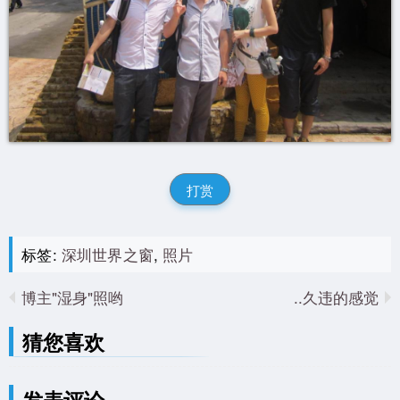
打赏
标签:
深圳世界之窗
,
照片
博主"湿身"照哟
久违的感觉..
猜您喜欢
发表评论