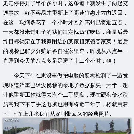
走走停停开了半个多小时，这条道上就发生了两起交
通事故，
好不容易才重新上了高速往惠州方向返回，
在这一耽搁多花了一个小时才回到惠州已将近五点，
一天都没米进肚子的我们决定找饭馆吃饭，商量后最
终目标锁定在了我家附近的某家粗菜馆客家菜！
最后
的晚餐已解决分赃后各自往家里奔，昨晚从八点半一
直睡到今天的八点多足足睡了十二个小时，爽！
今天下午在家没事做把电脑的硬盘检测了一遍发
现坏道严重已经没挽救的余地了数据损失一大半，
想
让他重新工作就得去淘个二手硬盘，现在硬盘价水涨
船高我下不了手这电脑也用有将近三年了，
将就用着
~！下面上几张我们从深圳带回来的经典照片..