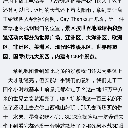
给淘宝店主电话等了几分钟就把票给我们送来了效率
还算可以吧，这时的天气还下着太阳雨，
拿到票让店
主给我四人帮照张合照，Say Thanks后进场，第一件
事拿地图找到我们的位置，
景区按世界地域结构和游
览活动内容分为世界广场、亚洲区、大洋洲区、欧洲
区、非洲区、
美洲区、现代科技娱乐区、世界雕塑
园、国际街九大景区，内建有130个景点。
拿到地图看到如此之多的景点我们还以为要逛上
一天才能逛完，但实践出乎我们的意料，
我们走了三
四个小时就基本上啥景点都看过了？这占地48万平方
米的世界之窗就逛完了，噢！
坑爹哦这一百三花的不
值了还没上去次佛山西樵山好玩，那天去商场买的饼
干、水果、零食都吃不完，
3D深海探险就一坑爹进去
坐下到看完都还没十分钟就散场了？那效果不戴3D眼