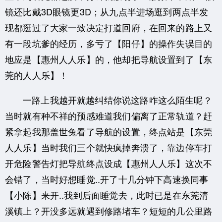
镜还比戴3D眼镜更3D；
从九点半进场逛到两点半发
现都逛过了大家一致决定打道回府，在回来的路上又
有一段坑爹的经历，
多亏了【阳仔】的操作失误目的
地应是【惠州人人乐】的，他却把导航设置到了【东
莞的人人乐】！
一路上我越开就越纠结你说这路咋这么陌生呢？
当时就有种不祥的预感难道我们偏离了正常轨道？
赶
紧拿起我那盖世兔看了导航的设置，终点站是【东莞
人人乐】当时我们三个就快疯掉奔溃了，
靠边停车打
开危险警告灯把导航终点设成【惠州人人乐】这次不
会错了，当时好想睡觉..
开了十几分钟下高速换同事
【小陈】来开..我到后面睡觉去，此时已是在东莞清
溪镇上？
开没多远就遇到修路堵车？短短的几公里路