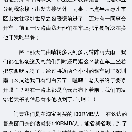
分到我家楼下出发去接另外一同事，七点半从惠州市
区出发往深圳世界之窗缓缓前进了，
还好有一同事会
开车，前面一段路由我开他们在车上把早餐解决在换
他开我吃早餐；
一路上那天气由
晴转多云到多云转阵雨大雨，我
们都在抱怨这天气我们到时还用逛么？就在车上坐着
把东西吃完得了，
经过将近两个小时的驱车到了深圳
南山区周边我们看到白云了，嘿嘿！老天爷终于要睁
开眼了？
刚在一路上都是乌云密布下着雨，我们的发
给老天爷的信息看来他收到了..呵呵！！
门票我们是在淘宝网买的130RMB/人，在这边的
售票窗口买的话就要140RMB/人，能省就省呗，
到了