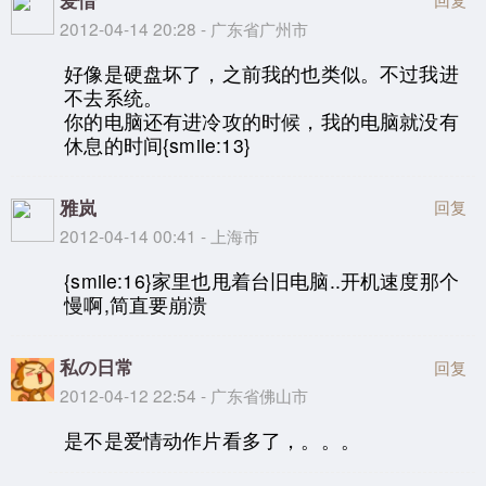
爱惜
2012-04-14 20:28 - 广东省广州市
好像是硬盘坏了，之前我的也类似。不过我进
不去系统。
你的电脑还有进冷攻的时候，我的电脑就没有
休息的时间{smile:13}
雅岚
回复
2012-04-14 00:41 - 上海市
{smile:16}家里也甩着台旧电脑..开机速度那个
慢啊,简直要崩溃
私の日常
回复
2012-04-12 22:54 - 广东省佛山市
是不是爱情动作片看多了，。。。