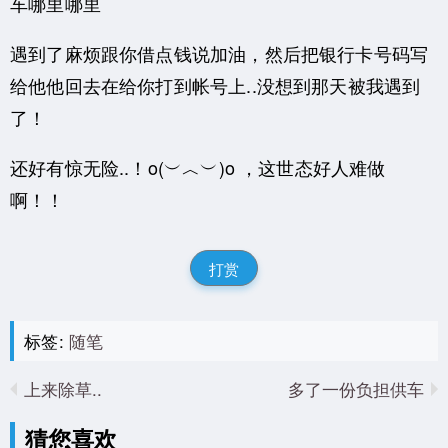
车哪里哪里
遇到了麻烦跟你借点钱说加油，然后把银行卡号码写
给他他回去在给你打到帐号上..没想到那天被我遇到
了！
还好有惊无险..！o(︶︿︶)o ，这世态好人难做
啊！！
打赏
标签:
随笔
上来除草..
多了一份负担供车
猜您喜欢