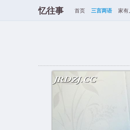
忆往事
首页
三言两语
家有