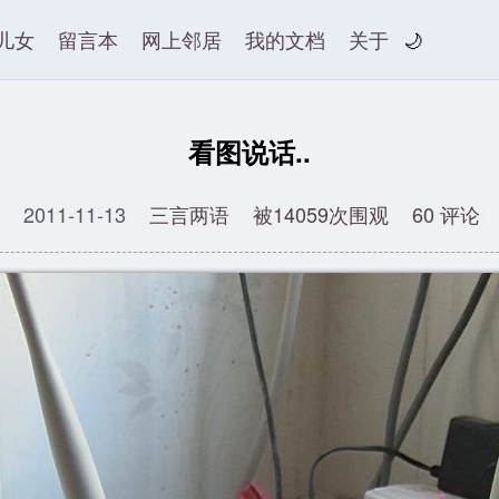
儿女
留言本
网上邻居
我的文档
关于
🌙
看图说话..
2011-11-13
三言两语
被14059次围观
60 评论