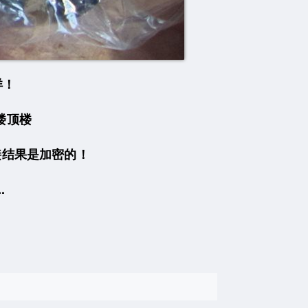
洋！
楼顶楼
接结果是加密的！
.