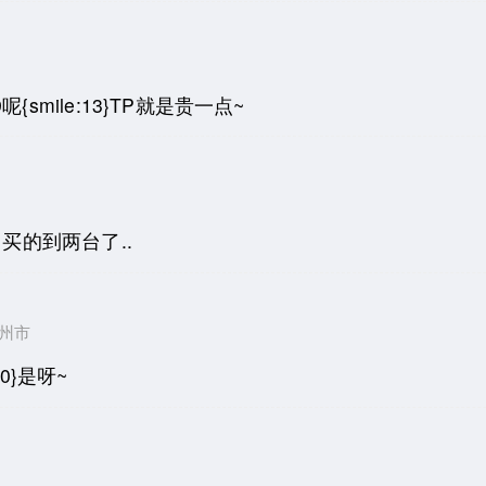
9呢{smile:13}TP就是贵一点~
5} 买的到两台了..
省广州市
20}是呀~