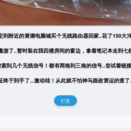
到附近的黄塘电脑城买个无线路由器回家..花了150大
遨游了..暂时装在我四楼房间的窗边，拿着笔记本走到七
搜索到几个无线信号！都有两格到三格的信号..尝试着链
终于到手了...激动哇！从此就不怕神马路政营运的查了.
打赏