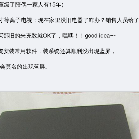
董级了陪偶一家人有15年）
2寸等离子电视；现在家里没旧电器了咋办？销售人员给
旧的来充数就OK了，嘿嘿！！good idea~~
统安装常用软件，装系统还算顺利没出现蓝屏，
都会莫名的出现蓝屏。