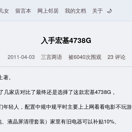
儿女
留言本
网上邻居
我的文档
关于
🌙
入手宏基4738G
2011-04-03
三言两语
被6040次围观
23 评论
本上著。
了几家店对比了最终还是选择了这款宏基4738G，
们年轻人，配置中规中规平时主要上上网看看电影不玩游
提包、液晶屏清理套装）家里有旧电器可以补贴10%、