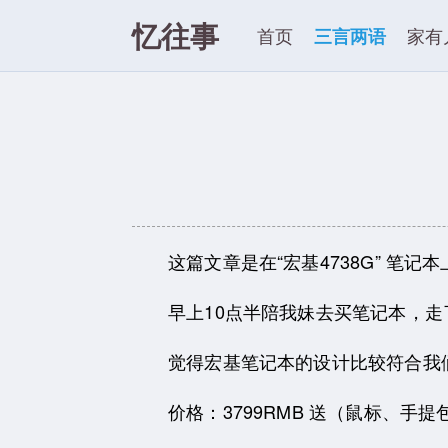
忆往事
首页
三言两语
家有
这篇文章是在“宏基4738G” 笔记
早上10点半陪我妹去买笔记本，走
觉得宏基笔记本的设计比较符合我
价格：3799RMB 送（鼠标、手