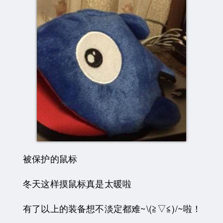
被保护的鼠标
冬天这样摸鼠标真是太暖啦
有了以上的装备想不淡定都难~\(≧▽≦)/~啦！