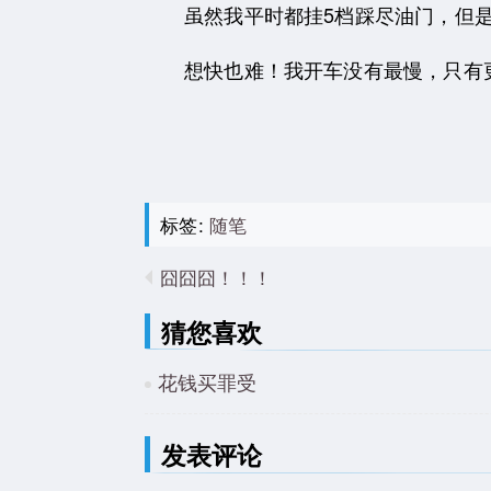
虽然我平时都挂5档踩尽油门，但是
想快也难！我开车没有最慢，只有
标签:
随笔
囧囧囧！！！
猜您喜欢
花钱买罪受
发表评论