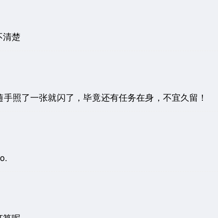
不清楚
只是随手照了一张就闪了，毕竟还有任务在身，不宜久留！
o.
这打算呢～