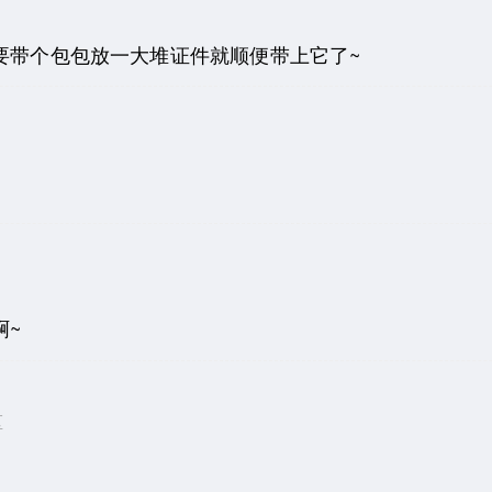
要带个包包放一大堆证件就顺便带上它了~
啊~
区