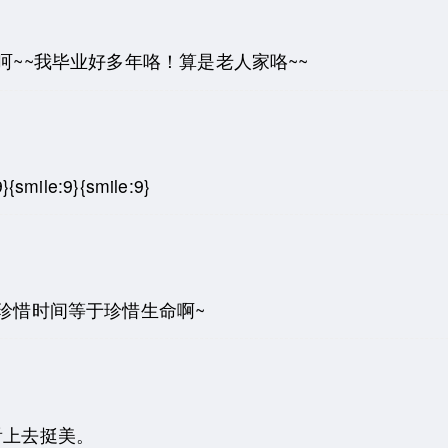
I：呵~~我毕业好多年咯！算是老人家咯~~
ile:9}{smile:9}
I：珍惜时间等于珍惜生命啊~
看上去挺美。