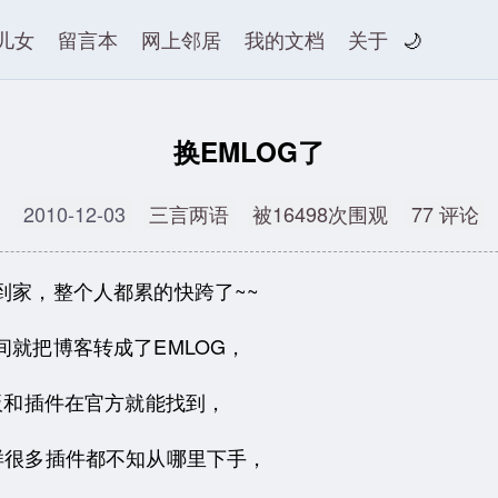
儿女
留言本
网上邻居
我的文档
关于
🌙
换EMLOG了
2010-12-03
三言两语
被16498次围观
77 评论
到家，整个人都累的快跨了~~
就把博客转成了EMLOG，
板和插件在官方就能找到，
样很多插件都不知从哪里下手，