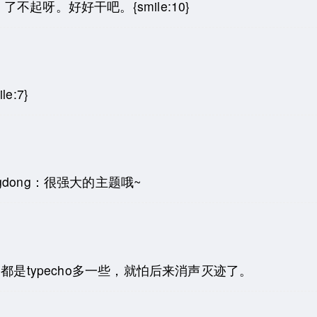
起呀。好好干吧。{smile:10}
:7}
ongdong：很强大的主题哦~
都是typecho多一些，就怕后来消声灭迹了。