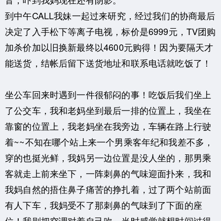
到中午CALL我妹一起过来研究，经过我们的协商最后
决定了入手松下等离子电视，标价是6999元，TV团购
加杀价加以旧换新最终以4600元购得！因为要隔天才
能送货，结帐后留下送货地址和联系电话就吃饭了！
坐公车回来时遇到一件很郁闷的事！吃饭后我们坐上
了公交车，我和老妈坐到最后一排的位置上，我坐在
靠窗的位置上，我老妈坐在我旁边，车辆在路上行驶
着~~不知在哪个站上来一个男乘客年纪和我差不多，
穿的也挺光鲜，我妈另一边位置是没人坐的，那男乘
客就走上前来坐下，一阵刺鼻的气味迎面扑来，我和
我妈自然的捂住鼻子痛苦的挣扎着，过了两个站前面
有人下车，我妈受不了那刺鼻的气味到了下面的座
位！我则把空调对着自己吹，当时感觉就想时间过得