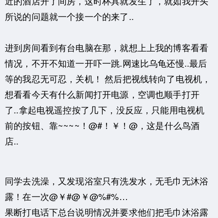
近的酒店开了间房，这时杯具就发生了，就如我开头
所说的问题就一个接一个的来了..
进到房间看到有台电脑在那，就想上上我的博客看看
情况，不开不知道一开吓一跳.网速比乌龟还慢..最后
等的我忍无可忍，关机！ 然后把视线转向了电视机，
想看看今天有什么新闻打开电源，空调也顺手打开
了..拿起电视遥控按了几下，没反应，只能用电视机
前的按钮、靠~~~~！@#！￥！@，这是什么鸟酒
店..
同学去洗澡，又发现浴室只有洗发水，无毛巾无沐浴
露！在一次@￥#@￥@%#%…
果断打电话下总台说明情况并要求他们把毛巾沐浴露