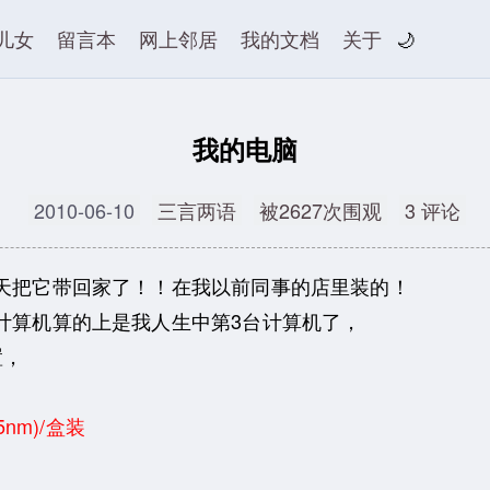
儿女
留言本
网上邻居
我的文档
关于
🌙
我的电脑
2010-06-10
三言两语
被2627次围观
3 评论
天把它带回家了！！在我以前同事的店里装的！
计算机算的上是我人生中第3台计算机了，
置，
65nm)/盒装