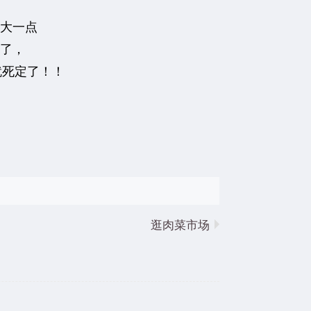
大一点
了，
就死定了！！
逛肉菜市场