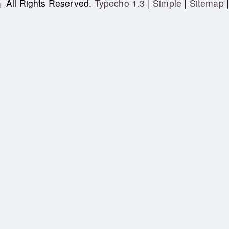
」
All Rights Reserved.
Typecho 1.3
|
Simple
|
Sitemap