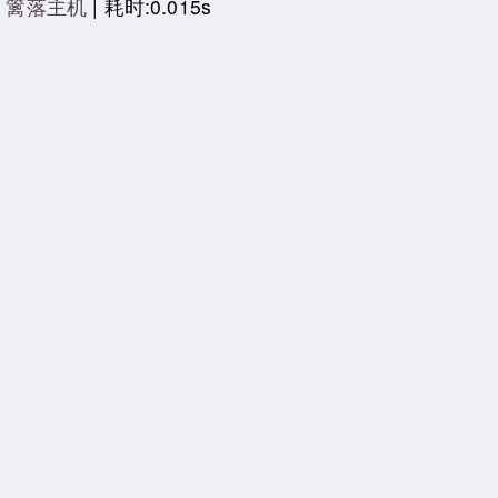
|
篱落主机
| 耗时:0.015s