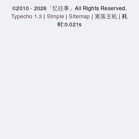
©2010 - 2026
「忆往事」
All Rights Reserved.
Typecho 1.3
|
Simple
|
Sitemap
|
篱落主机
| 耗
时:0.021s