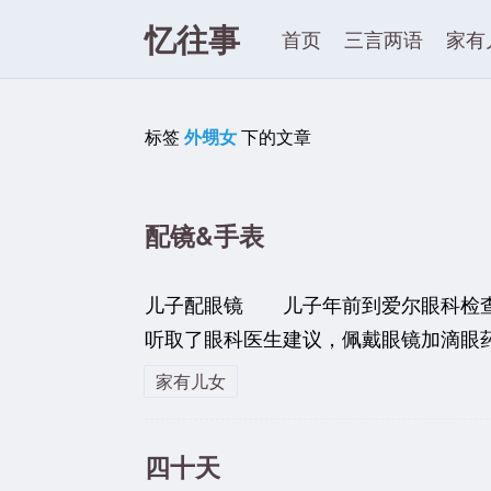
忆往事
首页
三言两语
家有
标签
外甥女
下的文章
配镜&手表
儿子配眼镜 儿子年前到爱尔眼科检查
听取了眼科医生建议，佩戴眼镜加滴眼药
家有儿女
四十天