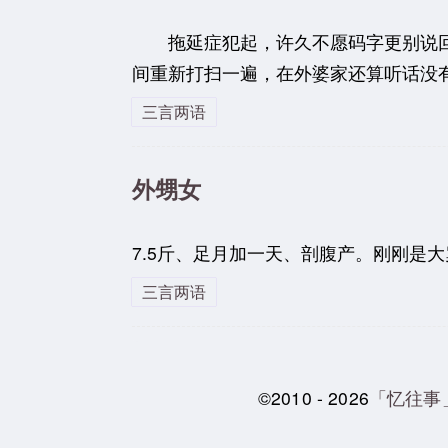
拖延症犯起，许久不愿码字更别说回
间重新打扫一遍，在外婆家还算听话没有
三言两语
外甥女
7.5斤、足月加一天、剖腹产。刚刚是
三言两语
©2010 - 2026
「忆往事