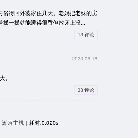
俗得回外婆家住几天。老妈把老妹的房
一摇就能睡得很香但放床上没...
13 评论
2023-06-18
长大。
38 评论
|
篱落主机
| 耗时:0.020s